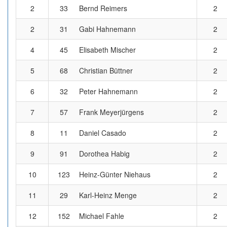
2
33
Bernd Reimers
2
2
31
Gabi Hahnemann
2
4
45
Elisabeth Mischer
2
5
68
Christian Büttner
2
6
32
Peter Hahnemann
2
7
57
Frank Meyerjürgens
2
8
11
Daniel Casado
2
9
91
Dorothea Habig
2
10
123
Heinz-Günter Niehaus
2
11
29
Karl-Heinz Menge
2
12
152
Michael Fahle
2