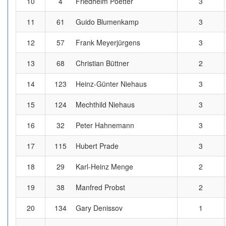
10
4
Friedhelm Poetter
3
11
61
Guido Blumenkamp
3
12
57
Frank Meyerjürgens
3
13
68
Christian Büttner
2
14
123
Heinz-Günter Niehaus
3
15
124
Mechthild Niehaus
3
16
32
Peter Hahnemann
3
17
115
Hubert Prade
3
18
29
Karl-Heinz Menge
2
19
38
Manfred Probst
2
20
134
Gary Denissov
1