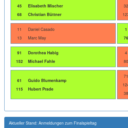
45
Elisabeth Mischer
3
68
Christian Büttner
12
11
Daniel Casado
1
13
Marc May
7
91
Dorothea Habig
4
152
Michael Fahle
8
7
61
Guido Blumenkamp
12
115
Hubert Prade
3
Aktueller Stand: Anmeldungen zum Finalspieltag