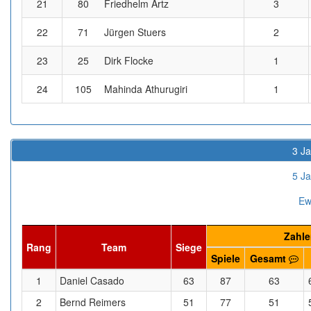
21
80
Friedhelm Artz
3
22
71
Jürgen Stuers
2
23
25
Dirk Flocke
1
24
105
Mahinda Athurugiri
1
3 Ja
5 Ja
Ew
Zahle
Rang
Team
Siege
Spiele
Gesamt
1
Daniel Casado
63
87
63
2
Bernd Reimers
51
77
51