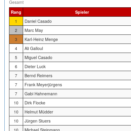
Gesamt
Rang
Spieler
1
Daniel Casado
2
Marc May
3
Karl-Heinz Menge
4
Ali Galloul
5
Miguel Casado
6
Dieter Luck
7
Bernd Reimers
7
Frank Meyerjürgens
7
Gabi Hahnemann
10
Dirk Flocke
10
Helmut Müdder
10
Jürgen Stuers
10
Michael Steinmann