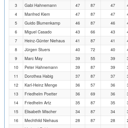
3
Gabi Hahnemann
47
87
47
4
Manfred Kiem
47
87
47
5
Guido Blumenkamp
46
87
46
6
Miguel Casado
43
66
43
7
Heinz-Günter Niehaus
41
87
41
8
Jürgen Stuers
40
72
40
9
Marc May
39
55
39
10
Peter Hahnemann
39
87
39
11
Dorothea Habig
37
87
37
12
Karl-Heinz Menge
36
57
36
13
Friedhelm Poetter
36
69
36
14
Friedhelm Artz
35
87
35
15
Elisabeth Mischer
34
87
34
16
Mechthild Niehaus
28
87
28