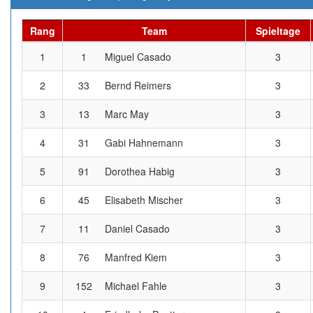
Rang
Team
Spieltage
1
1
Miguel Casado
3
2
33
Bernd Reimers
3
3
13
Marc May
3
4
31
Gabi Hahnemann
3
5
91
Dorothea Habig
3
6
45
Elisabeth Mischer
3
7
11
Daniel Casado
3
8
76
Manfred Kiem
3
9
152
Michael Fahle
3