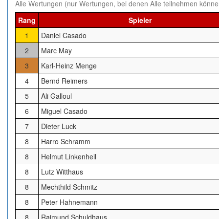
Alle Wertungen (nur Wertungen, bei denen Alle teilnehmen könne
Rang
Spieler
1
Daniel Casado
2
Marc May
3
Karl-Heinz Menge
4
Bernd Reimers
5
Ali Galloul
6
Miguel Casado
7
Dieter Luck
8
Harro Schramm
8
Helmut Linkenheil
8
Lutz Witthaus
8
Mechthild Schmitz
8
Peter Hahnemann
8
Raimund Schuldhaus