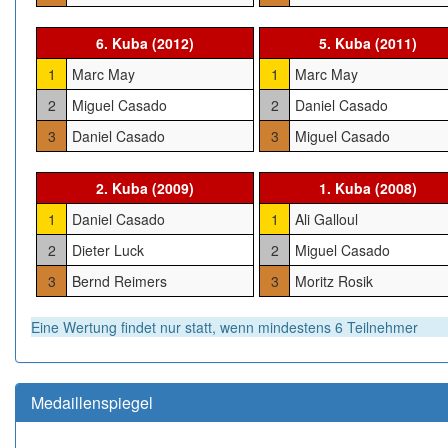
6. Kuba (2012)
5. Kuba (2011)
1
Marc May
1
Marc May
2
Miguel Casado
2
Daniel Casado
3
Daniel Casado
3
Miguel Casado
2. Kuba (2009)
1. Kuba (2008)
1
Daniel Casado
1
Ali Galloul
2
Dieter Luck
2
Miguel Casado
3
Bernd Reimers
3
Moritz Rosik
Eine Wertung findet nur statt, wenn mindestens 6 Teilnehmer
Medaillenspiegel