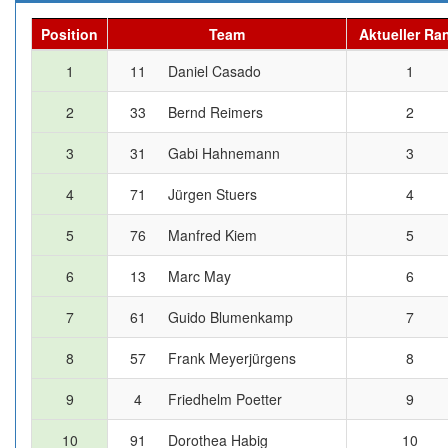
Position
Team
Aktueller Ra
1
11
Daniel Casado
1
2
33
Bernd Reimers
2
3
31
Gabi Hahnemann
3
4
71
Jürgen Stuers
4
5
76
Manfred Kiem
5
6
13
Marc May
6
7
61
Guido Blumenkamp
7
8
57
Frank Meyerjürgens
8
9
4
Friedhelm Poetter
9
10
91
Dorothea Habig
10