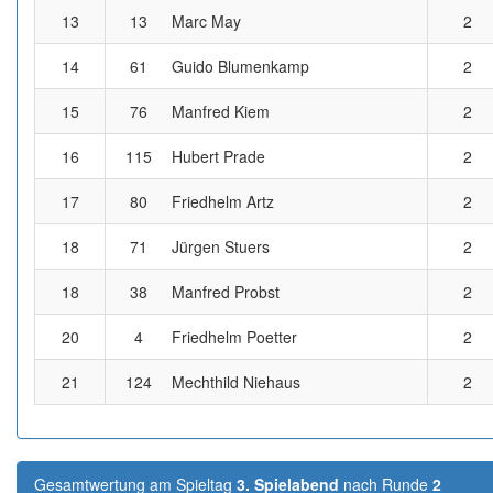
13
13
Marc May
2
14
61
Guido Blumenkamp
2
15
76
Manfred Kiem
2
16
115
Hubert Prade
2
17
80
Friedhelm Artz
2
18
71
Jürgen Stuers
2
18
38
Manfred Probst
2
20
4
Friedhelm Poetter
2
21
124
Mechthild Niehaus
2
Gesamtwertung am Spieltag
3. Spielabend
nach Runde
2