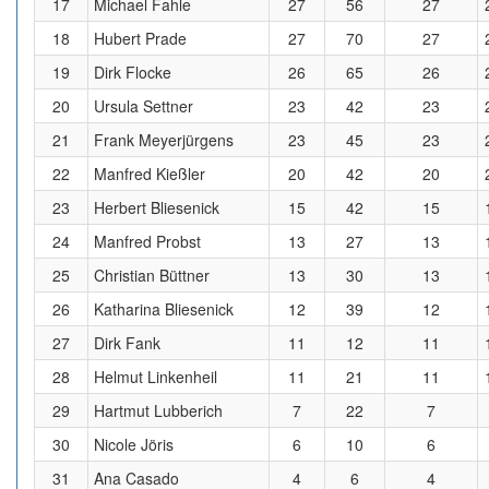
17
Michael Fahle
27
56
27
18
Hubert Prade
27
70
27
19
Dirk Flocke
26
65
26
20
Ursula Settner
23
42
23
21
Frank Meyerjürgens
23
45
23
22
Manfred Kießler
20
42
20
23
Herbert Bliesenick
15
42
15
24
Manfred Probst
13
27
13
25
Christian Büttner
13
30
13
26
Katharina Bliesenick
12
39
12
27
Dirk Fank
11
12
11
28
Helmut Linkenheil
11
21
11
29
Hartmut Lubberich
7
22
7
30
Nicole Jöris
6
10
6
31
Ana Casado
4
6
4