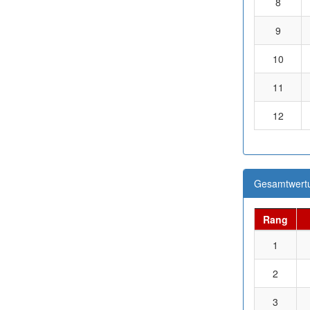
8
9
10
11
12
Gesamtwertu
Rang
1
2
3