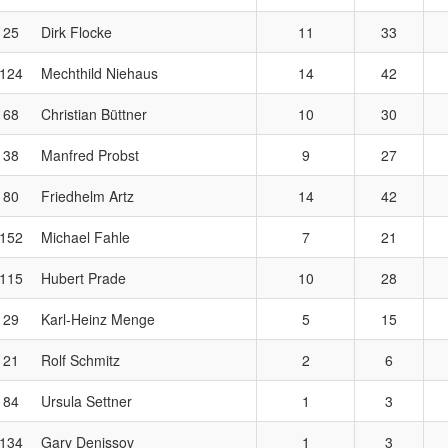
25
Dirk Flocke
11
33
124
Mechthild Niehaus
14
42
68
Christian Büttner
10
30
38
Manfred Probst
9
27
80
Friedhelm Artz
14
42
152
Michael Fahle
7
21
115
Hubert Prade
10
28
29
Karl-Heinz Menge
5
15
21
Rolf Schmitz
2
6
84
Ursula Settner
1
3
134
Gary Denissov
1
3