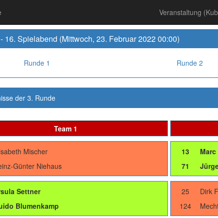
e
Veranstaltung (Ku
- 16. Spielabend (Mittwoch, 23. Februar 2022 00:00)
Runde 1
Runde 2
isse der 3. Runde
Team 1
isabeth Mischer
13
Marc
einz-Günter Niehaus
71
Jürge
sula Settner
25
Dirk 
uido Blumenkamp
124
Mecht