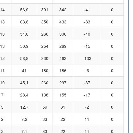
14
56,9
301
342
-41
0
13
63,8
350
433
-83
0
13
54,8
266
306
-40
0
13
50,9
254
269
-15
0
12
58,8
330
463
-133
0
11
41
180
186
-6
0
10
45,1
260
297
-37
0
7
28,4
138
155
-17
0
3
12,7
59
61
-2
0
2
7,2
33
22
11
0
2
7,1
33
22
11
0