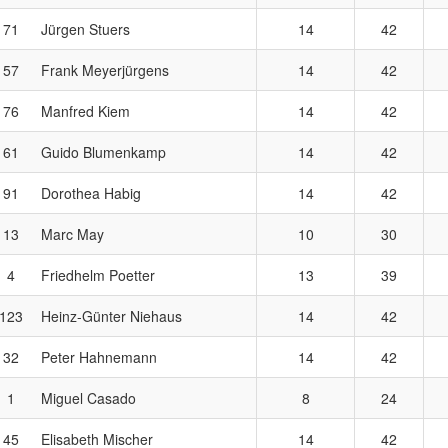
71
Jürgen Stuers
14
42
57
Frank Meyerjürgens
14
42
76
Manfred Kiem
14
42
61
Guido Blumenkamp
14
42
91
Dorothea Habig
14
42
13
Marc May
10
30
4
Friedhelm Poetter
13
39
123
Heinz-Günter Niehaus
14
42
32
Peter Hahnemann
14
42
1
Miguel Casado
8
24
45
Elisabeth Mischer
14
42