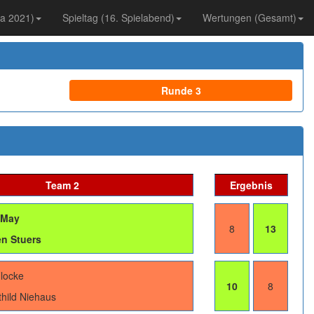
ba 2021)
Spieltag (16. Spielabend)
Wertungen (Gesamt)
Runde 3
Team 2
Ergebnis
 May
8
13
n Stuers
Flocke
10
8
hild Niehaus