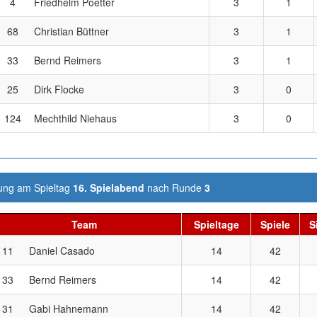
4
Friedhelm Poetter
3
1
68
Christian Büttner
3
1
33
Bernd Reimers
3
1
25
Dirk Flocke
3
0
124
Mechthild Niehaus
3
0
ng am Spieltag
16. Spielabend
nach Runde
3
Team
Spieltage
Spiele
S
11
Daniel Casado
14
42
33
Bernd Reimers
14
42
31
Gabi Hahnemann
14
42