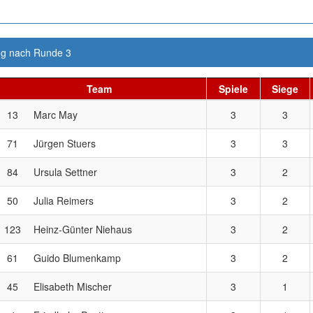
g nach Runde 3
Team
Spiele
Siege
13
Marc May
3
3
71
Jürgen Stuers
3
3
84
Ursula Settner
3
2
50
Julia Reimers
3
2
123
Heinz-Günter Niehaus
3
2
61
Guido Blumenkamp
3
2
45
Elisabeth Mischer
3
1