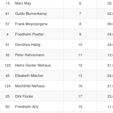
13
Marc May
6
02.
61
Guido Blumenkamp
7
02.
57
Frank Meyerjürgens
8
09.
4
Friedhelm Poetter
9
04.
91
Dorothea Habig
10
24.
32
Peter Hahnemann
11
12.
123
Heinz-Günter Niehaus
12
21.
45
Elisabeth Mischer
13
24.
124
Mechthild Niehaus
16
21.
25
Dirk Flocke
17
23.
80
Friedhelm Artz
15
11.