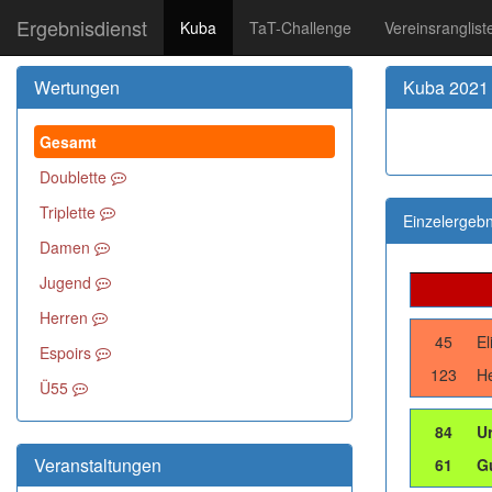
Ergebnisdienst
Kuba
TaT-Challenge
Vereinsranglist
Wertungen
Kuba 2021 
Gesamt
Doublette
Triplette
Einzelergebn
Damen
Jugend
Herren
45
El
Espoirs
123
H
Ü55
84
Ur
Veranstaltungen
61
G