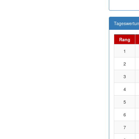
Tageswertun
Rang
1
2
3
4
5
6
7