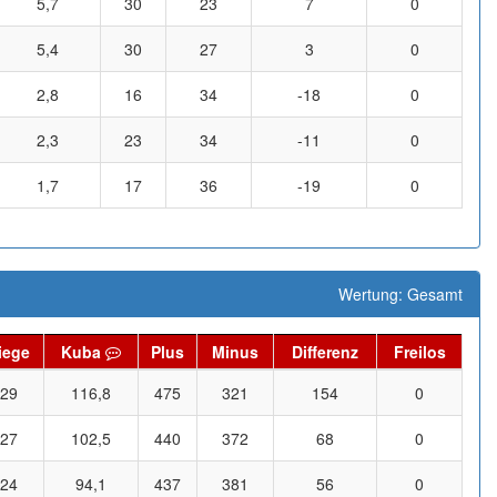
5,7
30
23
7
0
5,4
30
27
3
0
2,8
16
34
-18
0
2,3
23
34
-11
0
1,7
17
36
-19
0
Wertung: Gesamt
iege
Kuba
Plus
Minus
Differenz
Freilos
29
116,8
475
321
154
0
27
102,5
440
372
68
0
24
94,1
437
381
56
0