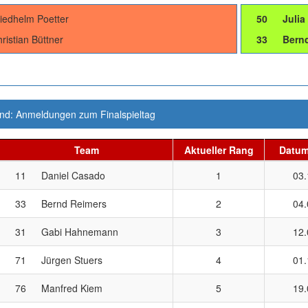
iedhelm Poetter
50
Julia
ristian Büttner
33
Bern
and: Anmeldungen zum Finalspieltag
Team
Aktueller Rang
Datum
11
Daniel Casado
1
03.
33
Bernd Reimers
2
04.
31
Gabi Hahnemann
3
12.
71
Jürgen Stuers
4
01.
76
Manfred Kiem
5
19.