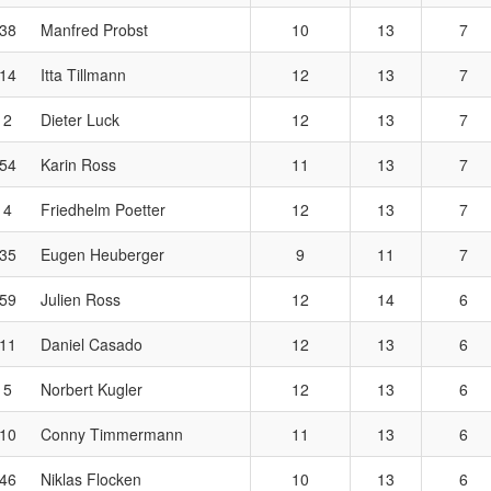
38
Manfred Probst
10
13
7
14
Itta Tillmann
12
13
7
2
Dieter Luck
12
13
7
54
Karin Ross
11
13
7
4
Friedhelm Poetter
12
13
7
35
Eugen Heuberger
9
11
7
59
Julien Ross
12
14
6
11
Daniel Casado
12
13
6
5
Norbert Kugler
12
13
6
10
Conny Timmermann
11
13
6
46
Niklas Flocken
10
13
6