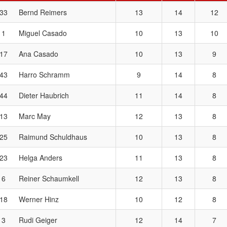
33
Bernd Reimers
13
14
12
1
Miguel Casado
10
13
10
17
Ana Casado
10
13
9
43
Harro Schramm
9
14
8
44
Dieter Haubrich
11
14
8
13
Marc May
12
13
8
25
Raimund Schuldhaus
10
13
8
23
Helga Anders
11
13
8
6
Reiner Schaumkell
12
13
8
18
Werner Hinz
10
12
8
3
Rudi Geiger
12
14
7