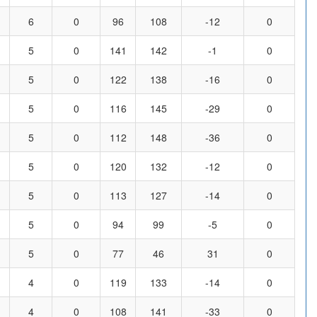
6
0
96
108
-12
0
5
0
141
142
-1
0
5
0
122
138
-16
0
5
0
116
145
-29
0
5
0
112
148
-36
0
5
0
120
132
-12
0
5
0
113
127
-14
0
5
0
94
99
-5
0
5
0
77
46
31
0
4
0
119
133
-14
0
4
0
108
141
-33
0