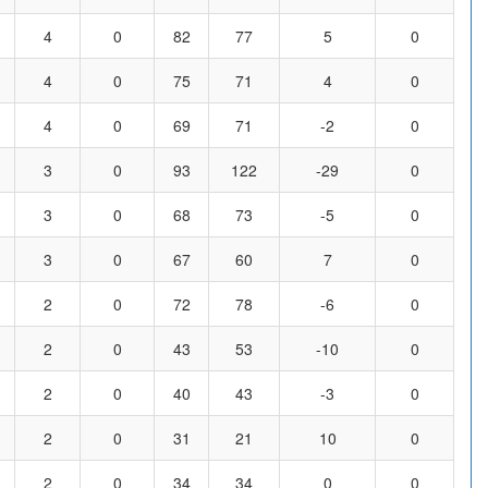
4
0
82
77
5
0
4
0
75
71
4
0
4
0
69
71
-2
0
3
0
93
122
-29
0
3
0
68
73
-5
0
3
0
67
60
7
0
2
0
72
78
-6
0
2
0
43
53
-10
0
2
0
40
43
-3
0
2
0
31
21
10
0
2
0
34
34
0
0