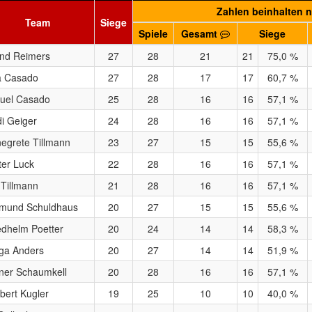
Zahlen beinhalten ni
Team
Siege
Spiele
Gesamt
Siege
nd Reimers
27
28
21
21
75,0 %
a Casado
27
28
17
17
60,7 %
uel Casado
25
28
16
16
57,1 %
i Geiger
24
28
16
16
57,1 %
egrete Tillmann
23
27
15
15
55,6 %
ter Luck
22
28
16
16
57,1 %
a Tillmann
21
28
16
16
57,1 %
mund Schuldhaus
20
27
15
15
55,6 %
edhelm Poetter
20
24
14
14
58,3 %
ga Anders
20
27
14
14
51,9 %
ner Schaumkell
20
28
16
16
57,1 %
bert Kugler
19
25
10
10
40,0 %