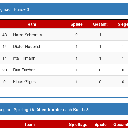
g nach Runde 3
Team
Spiele
Gesamt
Sieg
43
Harro Schramm
2
1
1
44
Dieter Haubrich
1
1
1
14
Itta Tillmann
1
1
1
20
Rita Fischer
1
0
0
9
Klaus Gilges
1
0
0
ng am Spieltag
16. Abendturnier
nach Runde
3
Team
Spieltage
Spiele
Gesam