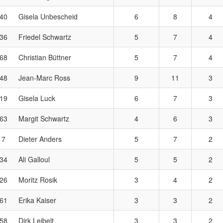
40
Gisela Unbescheid
6
8
4
36
Friedel Schwartz
5
7
4
68
Christian Büttner
5
7
4
48
Jean-Marc Ross
9
11
3
19
Gisela Luck
6
7
3
63
Margit Schwartz
4
6
3
7
Dieter Anders
5
7
2
34
Ali Galloul
5
5
2
26
Moritz Rosik
3
4
2
61
Erika Kaiser
3
3
2
58
Dirk Leibelt
3
3
2