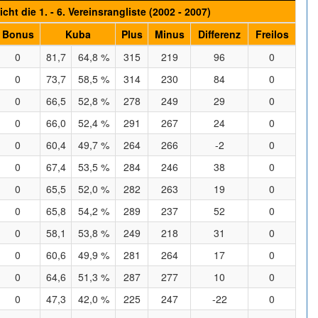
cht die 1. - 6. Vereinsrangliste (2002 - 2007)
Bonus
Kuba
Plus
Minus
Differenz
Freilos
0
81,7
64,8 %
315
219
96
0
0
73,7
58,5 %
314
230
84
0
0
66,5
52,8 %
278
249
29
0
0
66,0
52,4 %
291
267
24
0
0
60,4
49,7 %
264
266
-2
0
0
67,4
53,5 %
284
246
38
0
0
65,5
52,0 %
282
263
19
0
0
65,8
54,2 %
289
237
52
0
0
58,1
53,8 %
249
218
31
0
0
60,6
49,9 %
281
264
17
0
0
64,6
51,3 %
287
277
10
0
0
47,3
42,0 %
225
247
-22
0