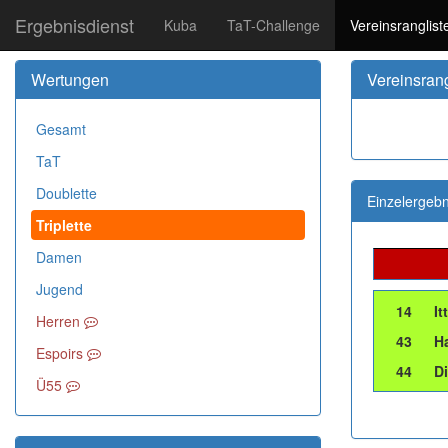
Ergebnisdienst
Kuba
TaT-Challenge
Vereinsranglist
Wertungen
Vereinsrang
Gesamt
TaT
Doublette
Einzelergebn
Triplette
Damen
Jugend
14
It
Herren
43
H
Espoirs
44
D
Ü55