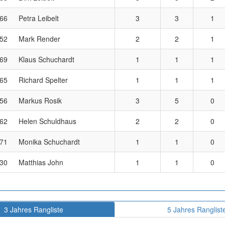
66
Petra Leibelt
3
3
1
52
Mark Render
2
2
1
69
Klaus Schuchardt
1
1
1
65
Richard Spelter
1
1
1
56
Markus Rosik
3
5
0
62
Helen Schuldhaus
2
2
0
71
Monika Schuchardt
1
1
0
30
Matthias John
1
1
0
3 Jahres Rangliste
5 Jahres Ranglist